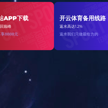
路与场上风采的完美结合
分享
完美结合”这一主题进行深入探讨。我们先从历史背景入
位著名的篮球胡子明星，各自如何在球场上展现独特魅力，
球员在技术、个性以及市场价值等方面所做出的贡献。最
将个人风采与篮球事业融合，为后来的运动员树立了榜样。
风格的体现，更是一些传奇球员个性的象征。从早期的体育
择以浓密的胡须来展示自己的独特魅力。例如，在NBA赛
展现他们个性的一面，这使得观众对他们产生了更深刻的印