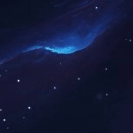
斯蒂芬·库里的成功则更侧重于创造性打法，他通过
超单一技术层面。他把团队合作与个人能力巧妙结
是当代年轻运动员所需学习的重要课题，也是他们
4、市场价值与社会影响
随着社交媒体的发展，这些“篮球胡子明星”的市场
牌代言人，通过广告与赞助商合作，为自己创造可
发广泛关注。不少人因此受到启发，在生活中积极
另外，他们通过自身故事激励年轻人追逐梦想。在