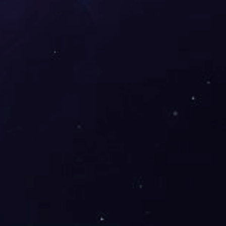
足球明星的球迷数量究竟有多
少影响力与价值分析
2026-05-23
篮球胡子明星的传奇之路与场
上风采的完美结合
2026-05-08
篮球明星梳辫子视频揭秘他背
后的时尚潮流与运动精神
2026-05-07
篮球明星与流量明星的魅力对
决谁才是当今娱乐圈的真正王
者
2026-05-07