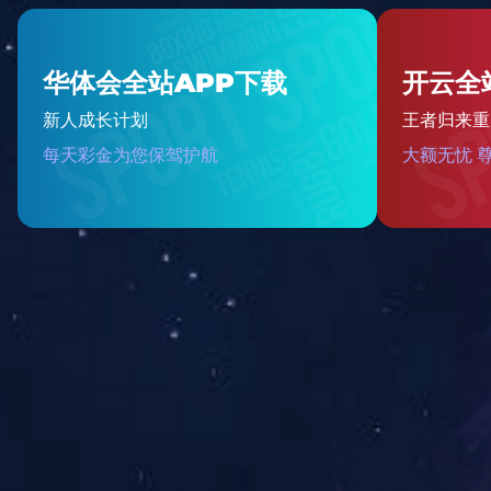
篮球胡子明星的传奇之
2026-05-08
1
本文将围绕“篮球胡子明星的传奇之路与场上风采的
手，分析篮球运动中胡子的文化象征，接着讲述几
并影响了这项运动的发展。然后，我们会探讨这些
后，文章将总结出他们如何通过各自的传奇之路，
1、胡子文化在篮球中的象征
在篮球历史的发展过程中，胡子不仅仅是一种个人
偶像到现代的超级巨星，许多杰出的男篮运动员都选
场上，许多球员通过修剪不同形状和长度的胡子来
象。