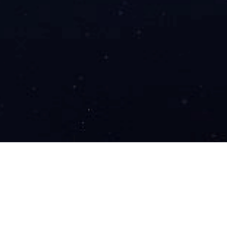
找到我们
地址
上海市松江区新松江路1800
弄3号
电话
+14640785209
邮箱
displaced@outlook.com