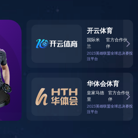
Call 24/7
宗旨
找到
必一运动
14640785209