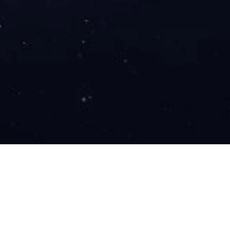
导航
网站地图
知道
必一运动官网
SiteMap
动官网,必
案例中心
国最好的
企业文化
册登录平
服务宗旨
小时在线
找到
必一运动
ribe